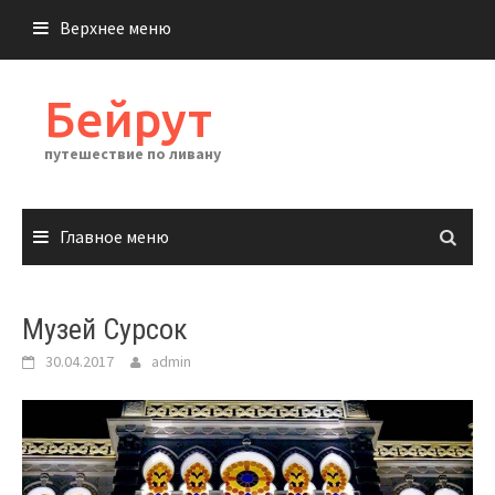
Перейти
Верхнее меню
к
содержимому
Бейрут
путешествие по ливану
Главное меню
Музей Сурсок
30.04.2017
admin