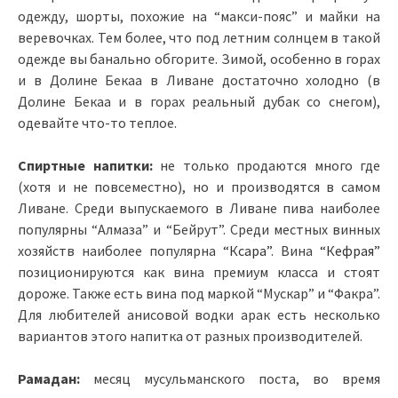
одежду, шорты, похожие на “макси-пояс” и майки на
веревочках. Тем более, что под летним солнцем в такой
одежде вы банально обгорите. Зимой, особенно в горах
и в Долине Бекаа в Ливане достаточно холодно (в
Долине Бекаа и в горах реальный дубак со снегом),
одевайте что-то теплое.
Спиртные напитки:
не только продаются много где
(хотя и не повсеместно), но и производятся в самом
Ливане. Среди выпускаемого в Ливане пива наиболее
популярны “Алмаза” и “Бейрут”. Среди местных винных
хозяйств наиболее популярна
“Ксара”
. Вина
“Кефрая”
позиционируются как вина премиум класса и стоят
дороже. Также есть вина под маркой “Мускар” и “Факра”.
Для любителей анисовой водки арак есть несколько
вариантов этого напитка от разных производителей.
Рамадан:
месяц мусульманского поста, во время