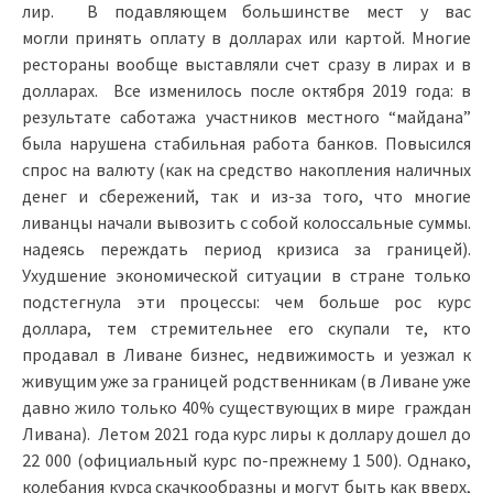
лир. В подавляющем большинстве мест у вас
могли принять оплату в долларах или картой. Многие
рестораны вообще выставляли счет сразу в лирах и в
долларах. Все изменилось после октября 2019 года: в
результате саботажа участников местного “майдана”
была нарушена стабильная работа банков. Повысился
спрос на валюту (как на средство накопления наличных
денег и сбережений, так и из-за того, что многие
ливанцы начали вывозить с собой колоссальные суммы.
надеясь переждать период кризиса за границей).
Ухудшение экономической ситуации в стране только
подстегнула эти процессы: чем больше рос курс
доллара, тем стремительнее его скупали те, кто
продавал в Ливане бизнес, недвижимость и уезжал к
живущим уже за границей родственникам (в Ливане уже
давно жило только 40% существующих в мире граждан
Ливана). Летом 2021 года курс лиры к доллару дошел до
22 000 (официальный курс по-прежнему 1 500). Однако,
колебания курса скачкообразны и могут быть как вверх,