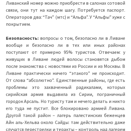
Ливанский номер можно приобрести в салонах сотовой
связи, они тут на каждом шагу. Потребуется паспорт.
Операторов два: “Тач” (мтс) и “Альфа”. У “Альфы” хуже с
покрытием.
Безопасность:
вопросы о том, безопасно ли в Ливане
вообще и безопасно ли в тех или иных районах
поступают от примерно 95% туристов. Отвечаем: у
живущих в Ливане людей волосы становятся дыбом
после знакомства с новостями из России и из Москвы. В
Ливане практически ничего “этакого” не происходит.
От слова “абсолютно”. Единственные районы, где есть
проблемы это захваченный радикалами, которых
сирийская армия выдавила из Сирии, пограничный
городок Арсаль. Но туристу там и нечего делать и никто
его туда не пустит. Все блокировано армией Ливана.
Другой такой район – лагерь палестинских беженцев
Айн аль-Хельва около Сайды: там действительно даже
случатся перестрелки и теракты – контроль над лагерем