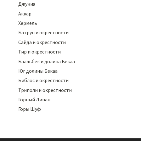
Джуния
Аккар
Хермель
Батрун и окрестности
Сайда и окрестности
Тир и окрестности
Баальбек и долина Бекаа
Юг долины Бекаа
Библос и окрестности
Триполи и окрестности
Горный Ливан
Горы Шуф