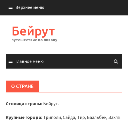
Перейти
Верхнее меню
к
содержимому
Бейрут
путешествие по ливану
Главное меню
О СТРАНЕ
Столица страны:
Бейрут.
Крупные города:
Триполи, Сайда, Тир, Баальбек, Захля.