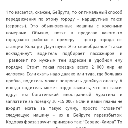
Что касается, скажем, Бейрута, то оптимальный способ
передвижения по этому городу – маршрутные такси
(сервисы). Это обыкновенные машины с красными
номерами. Обычно, возят в пределах какого-то
городского района: к примеру – центр города от
станции Кола до Даунтауна. Это своеобразное “такси
вскладчину”: водитель подбирает пассажиров и
развозит по нужным тем адресам в удобном ему
порядке. Стоит такая поездка всего 2 000 лир на
человека. Если ехать надо далеко или туда, где большая
пробка, водитель может попросить двойную оплату. А
иногда водитель может гордо заявить, что он такси:
вдруг вы богатенький иностранный Буратина и
заплатите за поездку 10 -15 000? Если в ваши планы не
входит ехать за такую сумму, просто “словите”
следующую машину – их в Бейруте переизбыток.
Кодовая фраза звучит примерно так: “Сервис -Хамра”. То