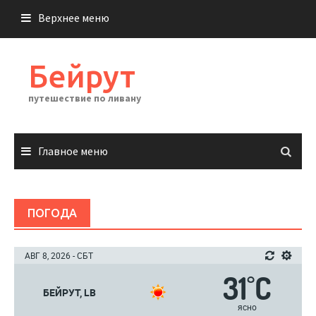
Перейти
Верхнее меню
к
содержимому
Бейрут
путешествие по ливану
Главное меню
ПОГОДА
АВГ 8, 2026 - СБТ
31
C
°
БЕЙРУТ, LB
ясно