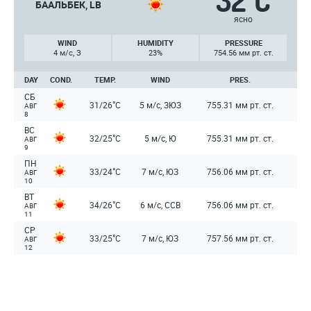
32
C
БААЛЬБЕК, LB
ясно
WIND
HUMIDITY
PRESSURE
4 м/с, З
23%
754.56 мм рт. ст.
DAY
COND.
TEMP.
WIND
PRES.
СБ
°
31/26
C
5 м/с, ЗЮЗ
755.31 мм рт. ст.
АВГ
8
ВС
°
32/25
C
5 м/с, Ю
755.31 мм рт. ст.
АВГ
9
ПН
°
33/24
C
7 м/с, ЮЗ
756.06 мм рт. ст.
АВГ
10
ВТ
°
34/26
C
6 м/с, ССВ
756.06 мм рт. ст.
АВГ
11
СР
°
33/25
C
7 м/с, ЮЗ
757.56 мм рт. ст.
АВГ
12