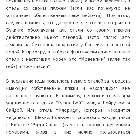
появляться в отеле только ночью), а потом переехать в
отель со своим пляжем (если вас почему-то не
устраивает общественный пляж Бейрута). При этом,
следует помнить, что далеко не все отели, которые на
Букинге обозначены как отели со своим пляжем
действительно имеют таковой. Часто “пляж” это
лежаки на бетонном покрытии у бассейна с пресной
водой. К примеру, в Бейруте фактически единственные
отели с настоящим морем это “Мовенпик” (пляж так
себе) и “Кемпински”.
В последние годы появилось немало отелей за городом,
имеющих собственные пляжи и находящихся вне
населенных пунктов. К примеру, неплохой отель для
уединенного отдыха “Гуава Бей” между Бейрутом и
Сайдой. Или отель “Флорида”, который находится
недалеко от Шекки. Пользуется спросом и находящийся
в Библосе “Эдди Сандс” (там есть корпус с дешевыми
номерами, живя в них можно пользоваться