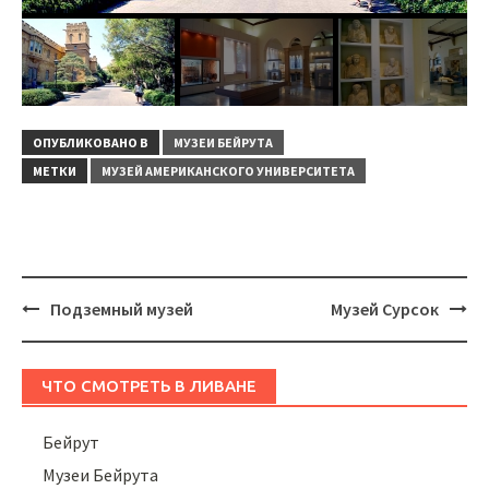
ОПУБЛИКОВАНО В
МУЗЕИ БЕЙРУТА
МЕТКИ
МУЗЕЙ АМЕРИКАНСКОГО УНИВЕРСИТЕТА
Навигация
Подземный музей
Музей Сурсок
ЧТО СМОТРЕТЬ В ЛИВАНЕ
Бейрут
Музеи Бейрута