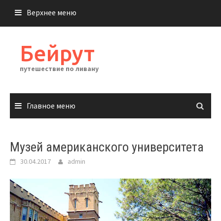
Перейти
Верхнее меню
к
содержимому
Бейрут
путешествие по ливану
Главное меню
Музей американского университета
30.04.2017
admin