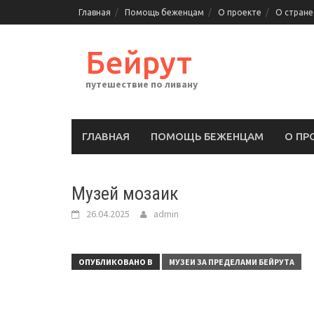
Перейти
Главная
Помощь беженцам
О проекте
О стране
к
содержимому
Бейрут
путешествие по ливану
ГЛАВНАЯ
ПОМОЩЬ БЕЖЕНЦАМ
О ПР
Музей мозаик
26.04.2025
admin
ОПУБЛИКОВАНО В
МУЗЕИ ЗА ПРЕДЕЛАМИ БЕЙРУТА