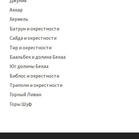
Джуния
Аккар
Хермель
Батрун и окрестности
Сайда и окрестности
Тир и окрестности
Баальбек и долина Бекаа
Юг долины Бекаа
Библос и окрестности
Триполи и окрестности
Горный Ливан
Горы Шуф