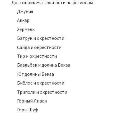
Достопримечательности по регионам
Джуния
Аккар
Хермель
Батрун и окрестности
Сайда и окрестности
Тир и окрестности
Баальбек и долина Бекаа
Юг долины Бекаа
Библос и окрестности
Триполи и окрестности
Горный Ливан
Горы Шуф