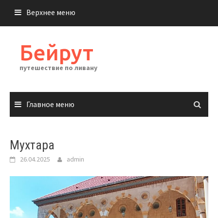
Перейти
Верхнее меню
к
содержимому
Бейрут
путешествие по ливану
Главное меню
Мухтара
26.04.2025
admin