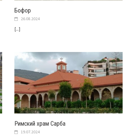
Бофор
26.08.2024
[...]
Римский храм Сарба
19.07.2024