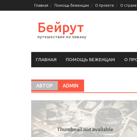
Перейти
Главная
Помощь беженцам
О проекте
О стране
к
содержимому
Бейрут
путешествие по ливану
ГЛАВНАЯ
ПОМОЩЬ БЕЖЕНЦАМ
О ПР
АВТОР
ADMIN