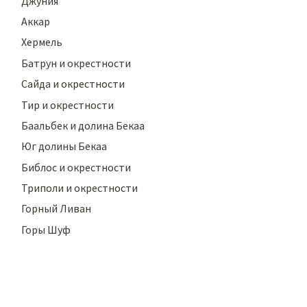
Джуния
Аккар
Хермель
Батрун и окрестности
Сайда и окрестности
Тир и окрестности
Баальбек и долина Бекаа
Юг долины Бекаа
Библос и окрестности
Триполи и окрестности
Горный Ливан
Горы Шуф