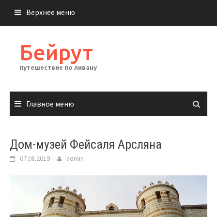
Перейти
Верхнее меню
к
содержимому
Бейрут
путешествие по ливану
Главное меню
Дом-музей Фейсаля Арсляна
07.08.2019
admin