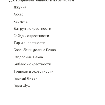
Джуния
Аккар
Хермель
Батрун и окрестности
Сайда и окрестности
Тир и окрестности
Баальбек и долина Бекаа
Юг долины Бекаа
Библос и окрестности
Триполи и окрестности
Горный Ливан
Горы Шуф