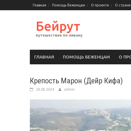
Перейти
Главная
Помощь беженцам
О проекте
О стране
к
содержимому
Бейрут
путешествие по ливану
ГЛАВНАЯ
ПОМОЩЬ БЕЖЕНЦАМ
О ПР
Крепость Марон (Дейр Кифа)
26.08.2024
admin