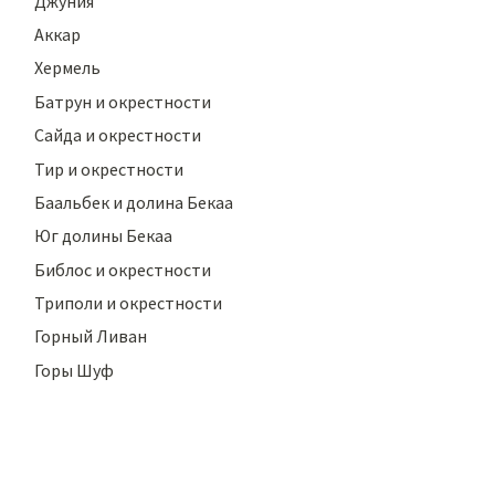
Джуния
Аккар
Хермель
Батрун и окрестности
Сайда и окрестности
Тир и окрестности
Баальбек и долина Бекаа
Юг долины Бекаа
Библос и окрестности
Триполи и окрестности
Горный Ливан
Горы Шуф