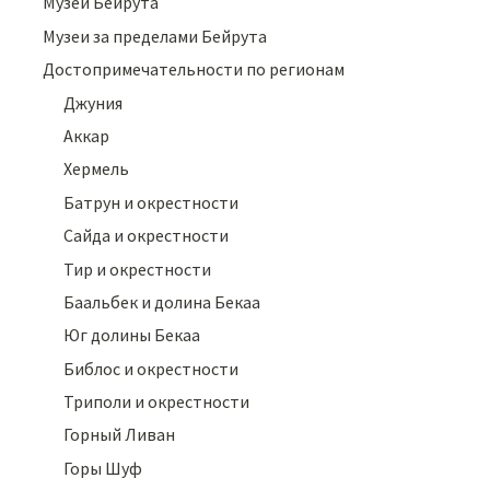
Музеи Бейрута
Музеи за пределами Бейрута
Достопримечательности по регионам
Джуния
Аккар
Хермель
Батрун и окрестности
Сайда и окрестности
Тир и окрестности
Баальбек и долина Бекаа
Юг долины Бекаа
Библос и окрестности
Триполи и окрестности
Горный Ливан
Горы Шуф