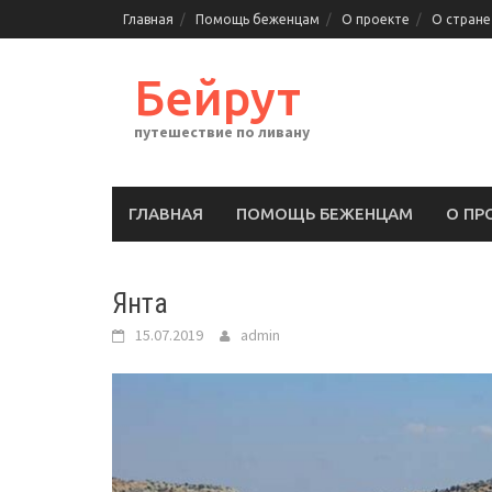
Перейти
Главная
Помощь беженцам
О проекте
О стране
к
содержимому
Бейрут
путешествие по ливану
ГЛАВНАЯ
ПОМОЩЬ БЕЖЕНЦАМ
О ПР
Янта
15.07.2019
admin