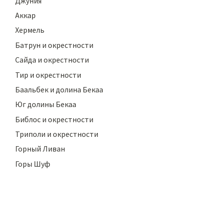
Джуния
Аккар
Хермель
Батрун и окрестности
Сайда и окрестности
Тир и окрестности
Баальбек и долина Бекаа
Юг долины Бекаа
Библос и окрестности
Триполи и окрестности
Горный Ливан
Горы Шуф