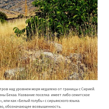
тров над уровнем моря недалеко от границы с Сирией.
ины Бекаа. Название поселка имеет либо семитское
 или как «Белый голубь» с сирьякского языка.
ово, обозначающее возвышенность.