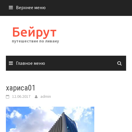
Перейти
Верхнее меню
к
содержимому
Бейрут
путешествие по ливану
Главное меню
хариса01
12.06.2017
admin