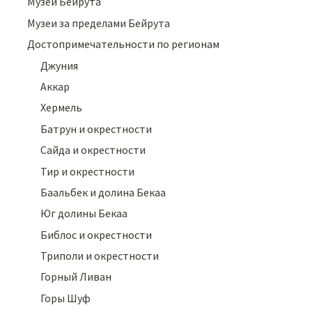
Музеи Бейрута
Музеи за пределами Бейрута
Достопримечательности по регионам
Джуния
Аккар
Хермель
Батрун и окрестности
Сайда и окрестности
Тир и окрестности
Баальбек и долина Бекаа
Юг долины Бекаа
Библос и окрестности
Триполи и окрестности
Горный Ливан
Горы Шуф