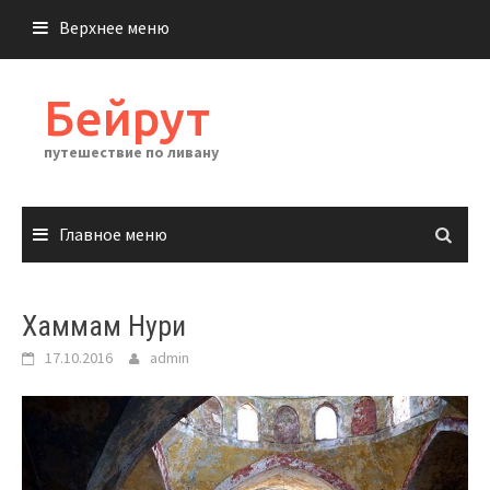
Перейти
Верхнее меню
к
содержимому
Бейрут
путешествие по ливану
Главное меню
Хаммам Нури
17.10.2016
admin