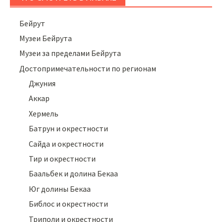
Бейрут
Музеи Бейрута
Музеи за пределами Бейрута
Достопримечательности по регионам
Джуния
Аккар
Хермель
Батрун и окрестности
Сайда и окрестности
Тир и окрестности
Баальбек и долина Бекаа
Юг долины Бекаа
Библос и окрестности
Триполи и окрестности