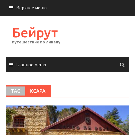
Перейти
Верхнее меню
к
содержимому
Бейрут
путешествие по ливану
Главное меню
TAG
КСАРА