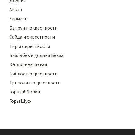
Джуния
Аккар
Хермель
Батрун и окрестности
Сайда и окрестности
Тир и окрестности
Баальбек и долина Бекаа
Юг долины Бекаа
Библос и окрестности
Триполи и окрестности
Горный Ливан
Горы Шуф