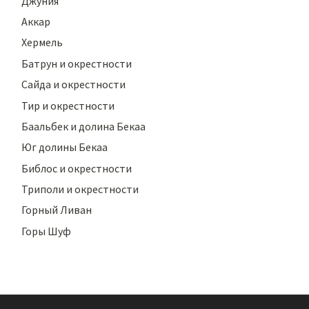
Джуния
Аккар
Хермель
Батрун и окрестности
Сайда и окрестности
Тир и окрестности
Баальбек и долина Бекаа
Юг долины Бекаа
Библос и окрестности
Триполи и окрестности
Горный Ливан
Горы Шуф