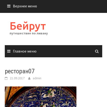
Перейти
Верхнее меню
к
содержимому
Бейрут
путешествие по ливану
Главное меню
ресторан07
21.09.2017
admin