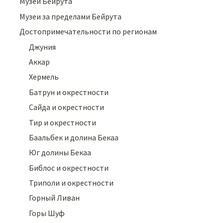
Музеи Бейрута
Музеи за пределами Бейрута
Достопримечательности по регионам
Джуния
Аккар
Хермель
Батрун и окрестности
Сайда и окрестности
Тир и окрестности
Баальбек и долина Бекаа
Юг долины Бекаа
Библос и окрестности
Триполи и окрестности
Горный Ливан
Горы Шуф