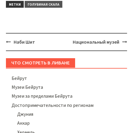
МЕТКИ
ГОЛУБИНАЯ СКАЛА
Навигация
Наби Шит
Национальный музей
ЧТО СМОТРЕТЬ В ЛИВАНЕ
Бейрут
Музеи Бейрута
Музеи за пределами Бейрута
Достопримечательности по регионам
Джуния
Аккар
Хермель