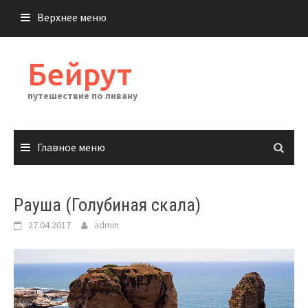
Перейти
Верхнее меню
к
содержимому
Бейрут
путешествие по ливану
Главное меню
Рауша (Голубиная скала)
27.04.2017
admin