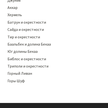
Джуния
Аккар
Хермель
Батрун и окрестности
Сайда и окрестности
Тир и окрестности
Баальбек и долина Бекаа
Юг долины Бекаа
Библос и окрестности
Триполи и окрестности
Горный Ливан
Горы Шуф