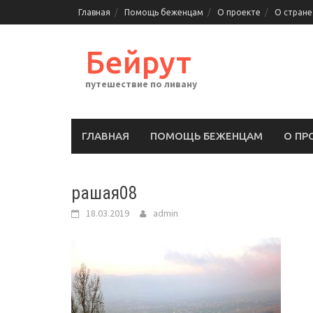
Перейти
Главная
Помощь беженцам
О проекте
О стране
к
содержимому
Бейрут
путешествие по ливану
ГЛАВНАЯ
ПОМОЩЬ БЕЖЕНЦАМ
О ПР
рашая08
18.03.2019
admin