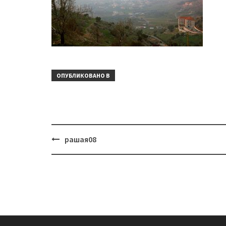
ОПУБЛИКОВАНО В
Навигация
рашая08