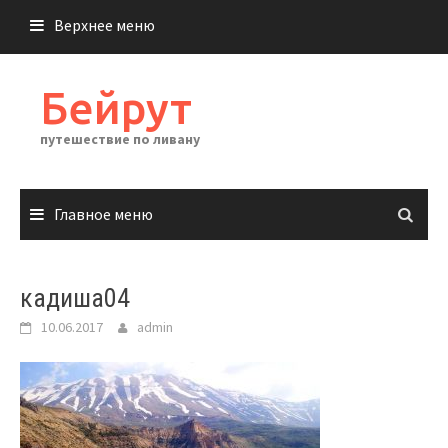
Перейти
Верхнее меню
к
содержимому
Бейрут
путешествие по ливану
Главное меню
кадиша04
10.06.2017
admin