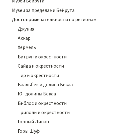
Музеи Бейрута
Музеи за пределами Бейрута
Достопримечательности по регионам
Джуния
Аккар
Хермель
Батрун и окрестности
Сайда и окрестности
Тир и окрестности
Баальбек и долина Бекаа
Юг долины Бекаа
Библос и окрестности
Триполи и окрестности
Горный Ливан
Горы Шуф