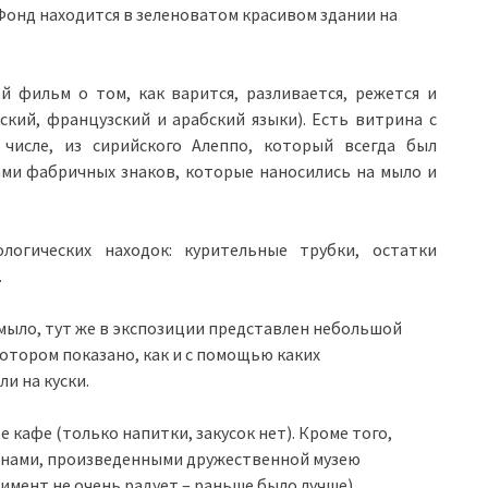
онд находится в зеленоватом красивом здании на
 фильм о том, как варится, разливается, режется и
кий, французский и арабский языки). Есть витрина с
числе, из сирийского Алеппо, который всегда был
ами фабричных знаков, которые наносились на мыло и
логических находок: курительные трубки, остатки
.
мыло, тут же в экспозиции представлен небольшой
отором показано, как и с помощью каких
и на куски.
кафе (только напитки, закусок нет). Кроме того,
ьонами, произведенными дружественной музею
имент не очень радует – раньше было лучше).