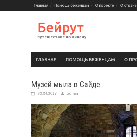
Перейти
Главная
Помощь беженцам
О проекте
О стране
к
содержимому
Бейрут
путешествие по ливану
ГЛАВНАЯ
ПОМОЩЬ БЕЖЕНЦАМ
О ПР
Музей мыла в Сайде
30.04.2017
admin