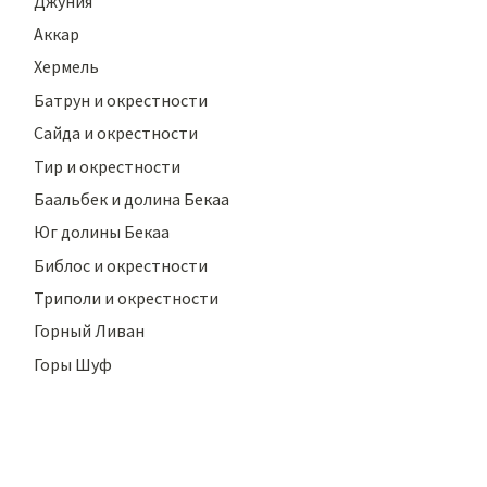
Джуния
Аккар
Хермель
Батрун и окрестности
Сайда и окрестности
Тир и окрестности
Баальбек и долина Бекаа
Юг долины Бекаа
Библос и окрестности
Триполи и окрестности
Горный Ливан
Горы Шуф