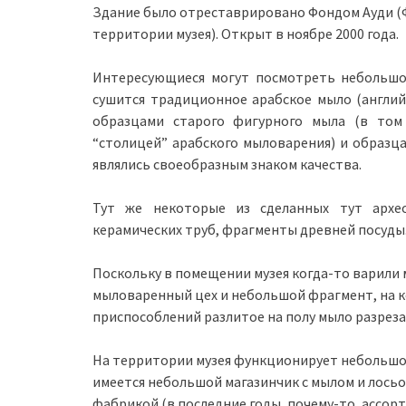
Здание было отреставрировано Фондом Ауди (Ф
территории музея). Открыт в ноябре 2000 года.
Интересующиеся могут посмотреть небольшой
сушится традиционное арабское мыло (английс
образцами старого фигурного мыла (в том 
“столицей” арабского мыловарения) и образц
являлись своеобразным знаком качества.
Тут же некоторые из сделанных тут архео
керамических труб, фрагменты древней посуды
Поскольку в помещении музея когда-то варили 
мыловаренный цех и небольшой фрагмент, на к
приспособлений разлитое на полу мыло разрезал
На территории музея функционирует небольшое 
имеется небольшой магазинчик с мылом и лос
фабрикой (в последние годы, почему-то, ассорт