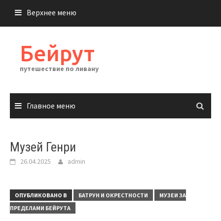
Перейти
Верхнее меню
к
содержимому
Бейрут
путешествие по ливану
Главное меню
Музей Генри
26.04.2025
admin
ОПУБЛИКОВАНО В
БАТРУН И ОКРЕСТНОСТИ
МУЗЕИ ЗА
ПРЕДЕЛАМИ БЕЙРУТА