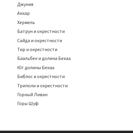
Джуния
Аккар
Хермель
Батрун и окрестности
Сайда и окрестности
Тир и окрестности
Баальбек и долина Бекаа
Юг долины Бекаа
Библос и окрестности
Триполи и окрестности
Горный Ливан
Горы Шуф