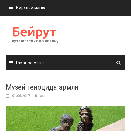
Перейти
Верхнее меню
к
содержимому
Бейрут
путешествие по ливану
Главное меню
Музей геноцида армян
01.06.2017
admin