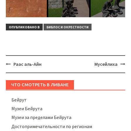
ОПУБЛИКОВАНО В
БИБЛОС И ОКРЕСТНОСТИ
Навигация
Раас аль-Айн
Мусейлиха
ЧТО СМОТРЕТЬ В ЛИВАНЕ
Бейрут
Музеи Бейрута
Музеи за пределами Бейрута
Достопримечательности по регионам