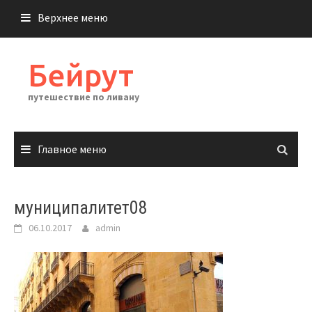
Перейти
Верхнее меню
к
содержимому
Бейрут
путешествие по ливану
Главное меню
муниципалитет08
06.10.2017
admin