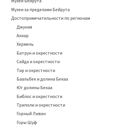
Музеи Бейрута
Музеи за пределами Бейрута
Достопримечательности по регионам
Джуния
Аккар
Хермель
Батрун и окрестности
Сайда и окрестности
Тир и окрестности
Баальбек и долина Бекаа
Юг долины Бекаа
Библос и окрестности
Триполи и окрестности
Горный Ливан
Горы Шуф