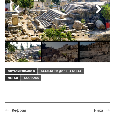
ОПУБЛИКОВАНО В
БААЛЬБЕК И ДОЛИНА БЕКАА
МЕТКИ
КСАРНАБА
Навигация
Kефрая
Ниха