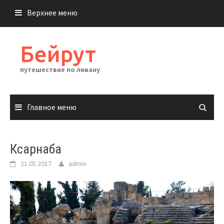
Перейти
Верхнее меню
к
содержимому
Бейрут
путешествие по ливану
Главное меню
Ксарнаба
21.05.2017
admin