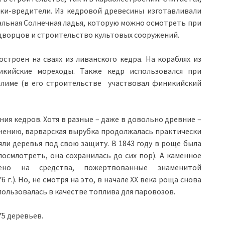
чки-вредители. Из кедровой древесины изготавливали
бальная Солнечная ладья, которую можно осмотреть при
 дворцов и строительство культовых сооружений.
строен на сваях из ливанского кедра. На кораблях из
кийские мореходы. Также кедр использовался при
алиме (в его строительстве участвовал финикийский
ния кедров. Хотя в разные – даже в довольно древние –
нению, варварская вырубка продолжалась практически
яли деревья под свою защиту. В 1843 году в роще была
осмлотреть, она сохранилась до сих пор). А каменное
но на средства, пожертвованные знаменитой
г.). Но, не смотря на это, в начале ХХ века роща снова
пользовалась в качестве топлива для паровозов.
5 деревьев.