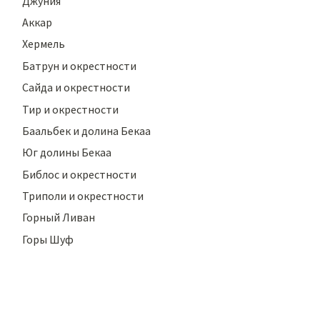
Джуния
Аккар
Хермель
Батрун и окрестности
Сайда и окрестности
Тир и окрестности
Баальбек и долина Бекаа
Юг долины Бекаа
Библос и окрестности
Триполи и окрестности
Горный Ливан
Горы Шуф