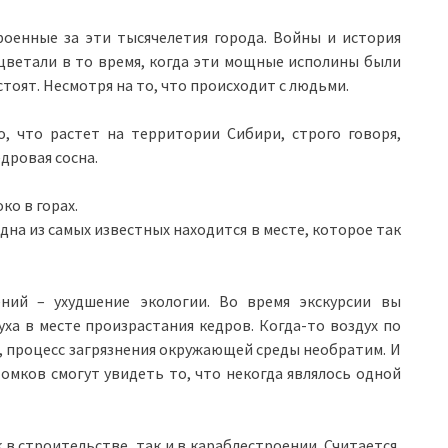
роенные за эти тысячелетия города. Войны и история
оцветали в то время, когда эти мощные исполины были
тоят. Несмотря на то, что происходит с людьми.
, что растет на территории Сибири, строго говоря,
едровая сосна.
ко в горах.
дна из самых известных находится в месте, которое так
ний – ухудшение экологии. Во время экскурсии вы
ха в месте произрастания кедров. Когда-то воздух по
, процесс загрязнения окружающей среды необратим. И
омков смогут увидеть то, что некогда являлось одной
 в строительстве, так и в караблестроении. Считается,