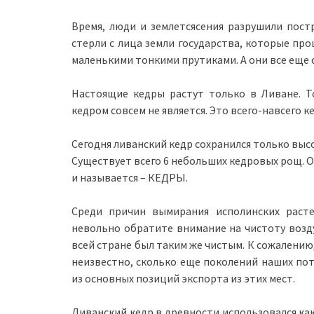
Время, люди и землетсясения разрушили пост
стерли с лица земли государства, которые пр
маленькими тонкими прутиками. А они все еще с
Настоящие кедры растут только в Ливане. То
кедром совсем не является. Это всего-навсего к
Сегодня ливанский кедр сохранился только высо
Существует всего 6 небольших кедровых рощ. О
и называется – КЕДРЫ.
Среди причин вымирания исполинских расте
невольно обратите внимание на чистоту возду
всей стране был таким же чистым. К сожалению
неизвестно, сколько еще поколений наших пот
из основных позиций экспорта из этих мест.
Ливанский кедр в древности использовался как