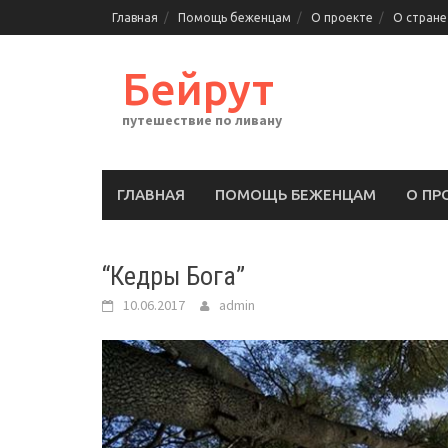
Перейти
Главная
Помощь беженцам
О проекте
О стране
к
содержимому
Бейрут
путешествие по ливану
ГЛАВНАЯ
ПОМОЩЬ БЕЖЕНЦАМ
О ПР
“Кедры Бога”
10.06.2017
admin