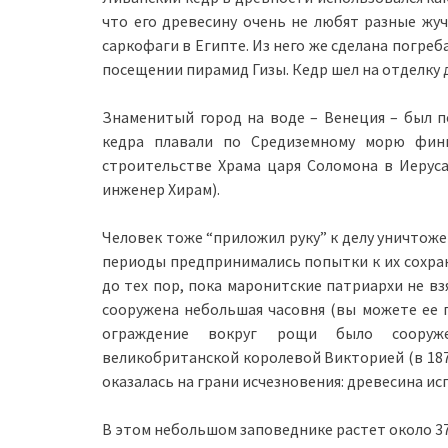
что его древесину очень не любят разные жу
саркофаги в Египте. Из него же сделана погре
посещении пирамид Гизы. Кедр шел на отделку
Знаменитый город на воде – Венеция – был по
кедра плавали по Средиземному морю фини
строительстве Храма царя Соломона в Иерус
инженер Хирам).
Человек тоже “приложил руку” к делу уничтоже
периоды предпринимались попытки к их сохра
до тех пор, пока маронитские патриархи не вз
сооружена небольшая часовня (вы можете ее п
ограждение вокруг рощи было сооруже
великобританской королевой Викторией (в 1876 
оказалась на грани исчезновения: древесина ис
В этом небольшом заповеднике растет около 37