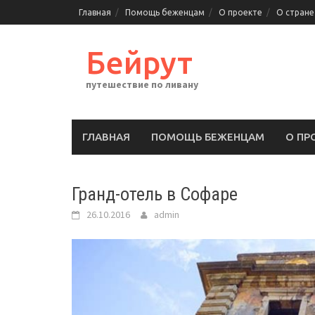
Перейти
Главная
Помощь беженцам
О проекте
О стране
к
содержимому
Бейрут
путешествие по ливану
ГЛАВНАЯ
ПОМОЩЬ БЕЖЕНЦАМ
О ПР
Гранд-отель в Софаре
26.10.2016
admin