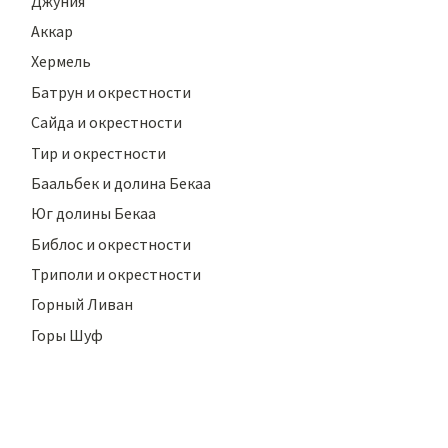
Джуния
Аккар
Хермель
Батрун и окрестности
Сайда и окрестности
Тир и окрестности
Баальбек и долина Бекаа
Юг долины Бекаа
Библос и окрестности
Триполи и окрестности
Горный Ливан
Горы Шуф