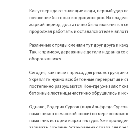
Как утверждают знающие люди, первый удар по 
появление бытовых кондиционеров. Их владельц
жаркий период: достаточно было включить в с
продолжал работать и оставался отелем вплоть 
Различные отряды сменяли тут друг друга и ка
Так, к примеру, деревянные детали и дранка со
оборонявшихся.
Сегодня, как пишет пресса, для реконструкции 
Укреплять нужно все: бетонные перекрытия и с
постепенно разрушаются. Кое-где уже зияют с
бетонные лестницы частично обрушились и их ч
Однако, Родерик Сурсок (внук Альфреда Сурсок
памятников османской эпохи) по мере возможн
памятник истории и архитектуры. Уже проведен
заливать дождями. Установлена ограда для пр