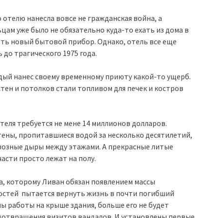
отелю нанесла вовсе не гражданская война, а
ам уже было не обязательно куда-то ехать из дома в
еть новый бытовой прибор. Однако, отель все еще
до трагического 1975 года.
ждый нанес своему временному приюту какой-то ущерб.
 стен и потолков стали топливом для печек и костров
отеля требуется не мене 14 миллионов долларов.
тены, пропитавшиеся водой за несколько десятилетий,
квозные дыры между этажами. А прекрасные литые
асти просто лежат на полу.
а, которому Ливан обязан появлением массы
остей пытается вернуть жизнь в почти погибший
ы работы на крыше здания, больше его не будет
едотвращения визитов вандалов. И установлены первые