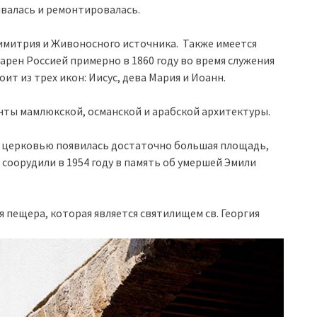
ивалась и ремонтировалась.
. Димитрия и Живоносного источника. Также имеется
арен Россией примерно в 1860 году во время служения
ит из трех икон: Иисус, дева Мария и Иоанн.
енты мамлюкской, османской и арабской архитектуры.
д церковью появилась достаточно большая площадь,
 соорудили в 1954 году в память об умершей Эмили
 пещера, которая является святилищем св. Георгия