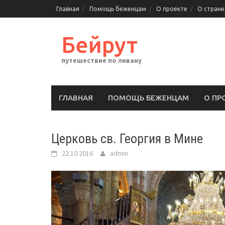
Перейти
Главная
Помощь беженцам
О проекте
О стране
к
содержимому
Бейрут
путешествие по ливану
ГЛАВНАЯ
ПОМОЩЬ БЕЖЕНЦАМ
О ПР
Церковь св. Георгия в Мине
22.10.2016
admin