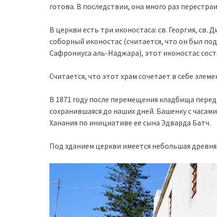
готова. В последствии, она много раз перестра
В церкви есть три иконостаса: св. Георгия, св
соборный иконостас (считается, что он был под
Сафрониуса аль-Наджара), этот иконостас состо
Считается, что этот храм сочетает в себе элем
В 1871 году после перемещения кладбища пере
сохранившаяся до наших дней. Башенку с часами
Ханания по инициативе ее сына Эдварда Батч.
Под зданием церкви имеется небольшая древняя