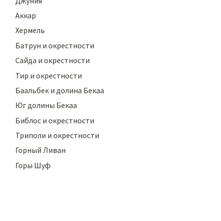
Джуния
Аккар
Хермель
Батрун и окрестности
Сайда и окрестности
Тир и окрестности
Баальбек и долина Бекаа
Юг долины Бекаа
Библос и окрестности
Триполи и окрестности
Горный Ливан
Горы Шуф