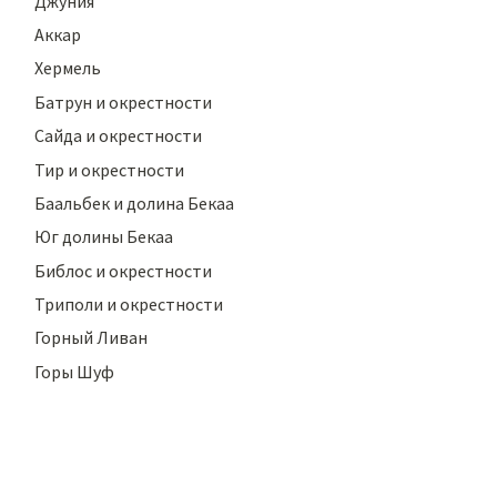
Джуния
Аккар
Хермель
Батрун и окрестности
Сайда и окрестности
Тир и окрестности
Баальбек и долина Бекаа
Юг долины Бекаа
Библос и окрестности
Триполи и окрестности
Горный Ливан
Горы Шуф