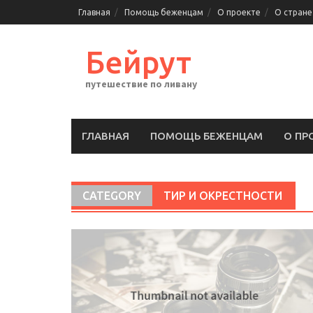
Перейти
Главная
Помощь беженцам
О проекте
О стране
к
содержимому
Бейрут
путешествие по ливану
ГЛАВНАЯ
ПОМОЩЬ БЕЖЕНЦАМ
О ПР
CATEGORY
ТИР И ОКРЕСТНОСТИ