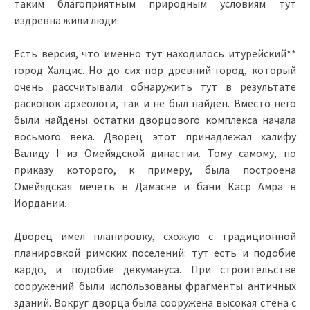
таким благоприятным природным условиям тут
издревна жили люди.
Есть версия, что именно тут находилось итурейский**
город Халцис. Но до сих пор древний город, который
очень рассчитывали обнаружить тут в результате
раскопок археологи, так и не был найден. Вместо него
были найдены остатки дворцового комплекса начала
восьмого века. Дворец этот принадлежал халифу
Валиду I из Омейядской династии. Тому самому, по
приказу которого, к примеру, была построена
Омейядская мечеть в Дамаске и бани Каср Амра в
Иордании.
Дворец имел планировку, схожую с традиционной
планировкой римских поселений: тут есть и подобие
кардо, и подобие декумануса. При строительстве
сооружений были использованы фрагменты античных
зданий. Вокруг дворца была сооружена высокая стена с