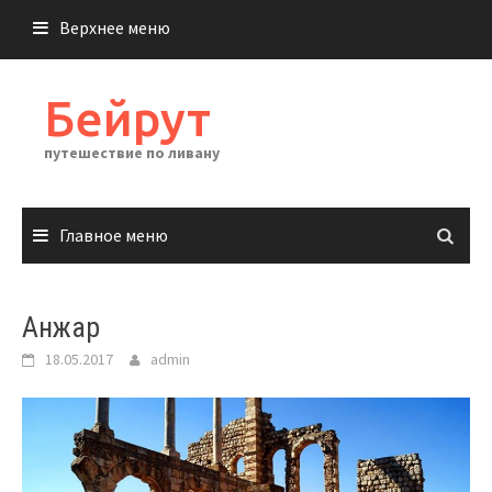
Перейти
Верхнее меню
к
содержимому
Бейрут
путешествие по ливану
Главное меню
Анжар
18.05.2017
admin