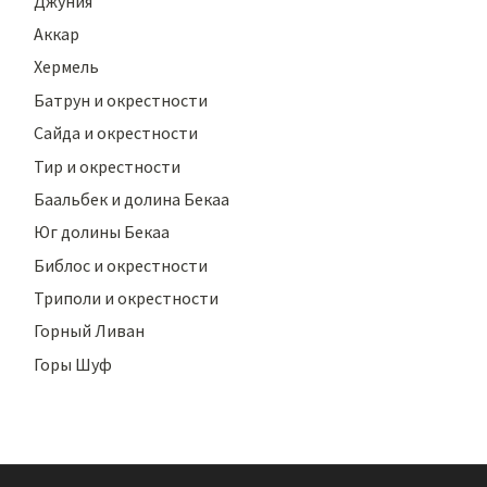
Джуния
Аккар
Хермель
Батрун и окрестности
Сайда и окрестности
Тир и окрестности
Баальбек и долина Бекаа
Юг долины Бекаа
Библос и окрестности
Триполи и окрестности
Горный Ливан
Горы Шуф