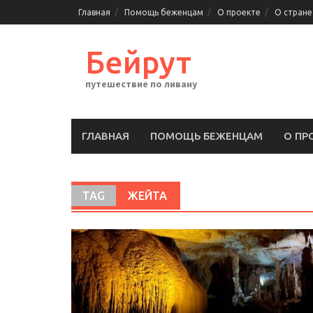
Перейти
Главная
Помощь беженцам
О проекте
О стране
к
содержимому
Бейрут
путешествие по ливану
ГЛАВНАЯ
ПОМОЩЬ БЕЖЕНЦАМ
О ПР
TAG
ЖЕЙТА