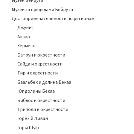
Музеи Бейрута
Музеи за пределами Бейрута
Достопримечательности по регионам
Джуния
Аккар
Хермель
Батрун и окрестности
Сайда и окрестности
Тир и окрестности
Баальбек и долина Бекаа
Юг долины Бекаа
Библос и окрестности
Триполи и окрестности
Горный Ливан
Горы Шуф