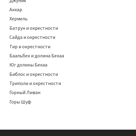
Джуния
Аккар
Хермель
Батрун и окрестности
Сайда и окрестности
Тир и окрестности
Баальбек и долина Бекаа
Юг долины Бекаа
Библос и окрестности
Триполи и окрестности
Горный Ливан
Горы Шуф