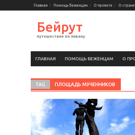
Перейти
Главная
Помощь беженцам
О проекте
О стране
к
содержимому
Бейрут
путешествие по ливану
ГЛАВНАЯ
ПОМОЩЬ БЕЖЕНЦАМ
О ПР
TAG
ПЛОЩАДЬ МУЧЕННИКОВ