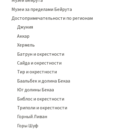
Музеи Бейрута
Музеи за пределами Бейрута
Достопримечательности по регионам
Джуния
Аккар
Хермель
Батрун и окрестности
Сайда и окрестности
Тир и окрестности
Баальбек и долина Бекаа
Юг долины Бекаа
Библос и окрестности
Триполи и окрестности
Горный Ливан
Горы Шуф