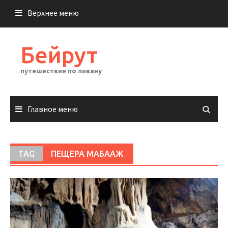
Перейти
Верхнее меню
к
содержимому
Бейрут
путешествие по ливану
Главное меню
TAG
ПЕЩЕРА МАБААЖ