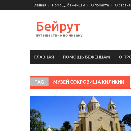
Перейти
Главная
Помощь беженцам
О проекте
О стране
к
содержимому
Бейрут
путешествие по ливану
ГЛАВНАЯ
ПОМОЩЬ БЕЖЕНЦАМ
О ПР
TAG
МУЗЕЙ СОКРОВИЩА КИЛИКИИ