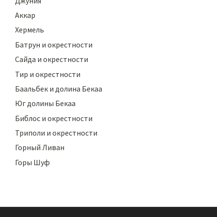
Джуния
Аккар
Хермель
Батрун и окрестности
Сайда и окрестности
Тир и окрестности
Баальбек и долина Бекаа
Юг долины Бекаа
Библос и окрестности
Триполи и окрестности
Горный Ливан
Горы Шуф