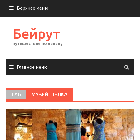
Перейти
Верхнее меню
к
содержимому
Бейрут
путешествие по ливану
Главное меню
TAG
МУЗЕЙ ШЕЛКА