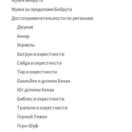
Музеи Бейрута
Музеи за пределами Бейрута
Достопримечательности по регионам
Джуния
Аккар
Хермель
Батрун и окрестности
Сайда и окрестности
Тир и окрестности
Баальбек и долина Бекаа
Юг долины Бекаа
Библос и окрестности
Триполи и окрестности
Горный Ливан
Горы Шуф