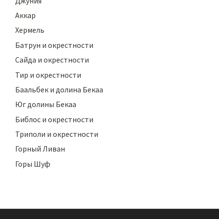
Джуния
Аккар
Хермель
Батрун и окрестности
Сайда и окрестности
Тир и окрестности
Баальбек и долина Бекаа
Юг долины Бекаа
Библос и окрестности
Триполи и окрестности
Горный Ливан
Горы Шуф