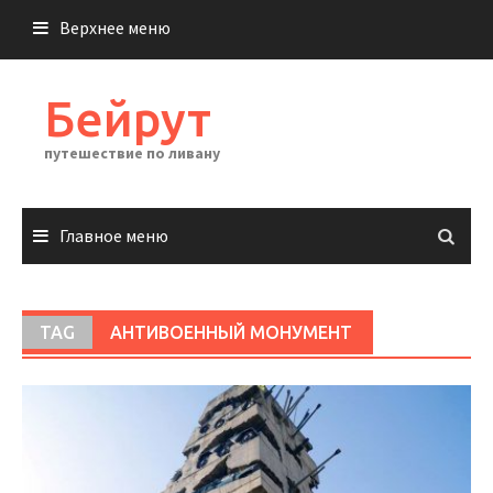
Перейти
Верхнее меню
к
содержимому
Бейрут
путешествие по ливану
Главное меню
TAG
АНТИВОЕННЫЙ МОНУМЕНТ