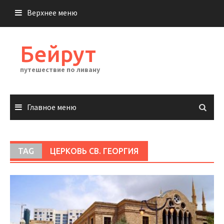
Перейти
Верхнее меню
к
содержимому
Бейрут
путешествие по ливану
Главное меню
TAG
ЦЕРКОВЬ СВ. ГЕОРГИЯ