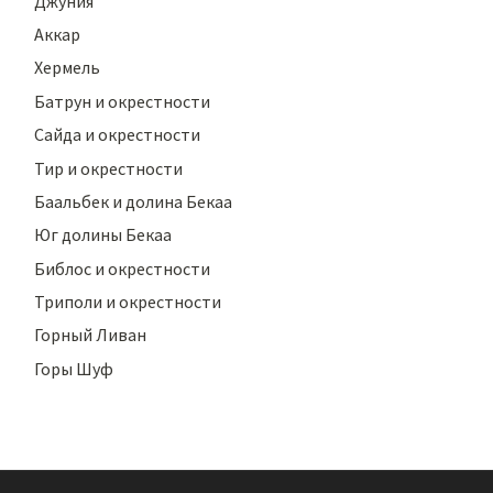
Джуния
Аккар
Хермель
Батрун и окрестности
Сайда и окрестности
Тир и окрестности
Баальбек и долина Бекаа
Юг долины Бекаа
Библос и окрестности
Триполи и окрестности
Горный Ливан
Горы Шуф