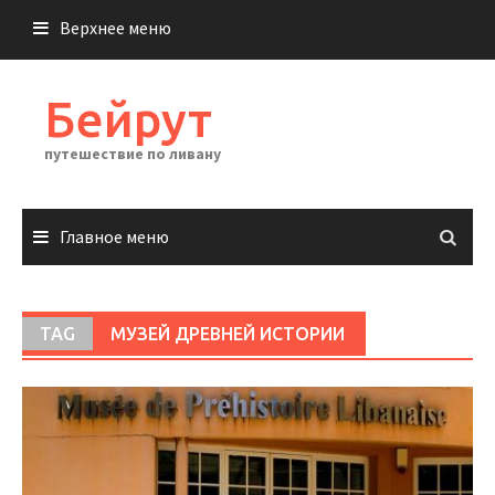
Перейти
Верхнее меню
к
содержимому
Бейрут
путешествие по ливану
Главное меню
TAG
МУЗЕЙ ДРЕВНЕЙ ИСТОРИИ