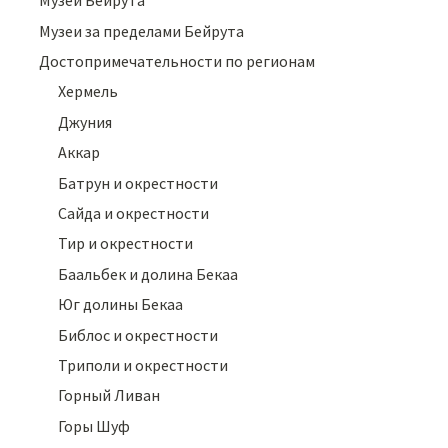
Музеи Бейрута
Музеи за пределами Бейрута
Достопримечательности по регионам
Хермель
Джуния
Аккар
Батрун и окрестности
Сайда и окрестности
Тир и окрестности
Баальбек и долина Бекаа
Юг долины Бекаа
Библос и окрестности
Триполи и окрестности
Горный Ливан
Горы Шуф